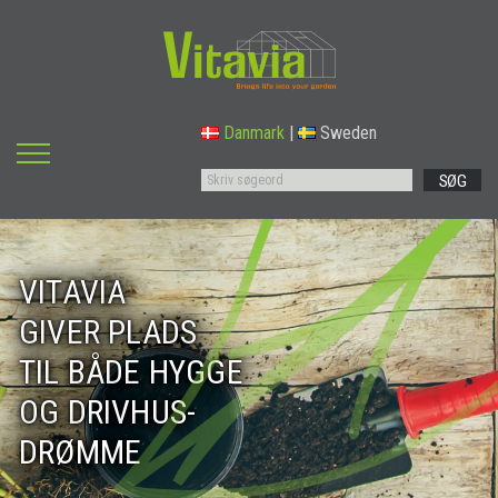
Danmark
|
Sweden
SØG
VITAVIA
GIVER PLADS
TIL BÅDE HYGGE
OG DRIVHUS-
DRØMME