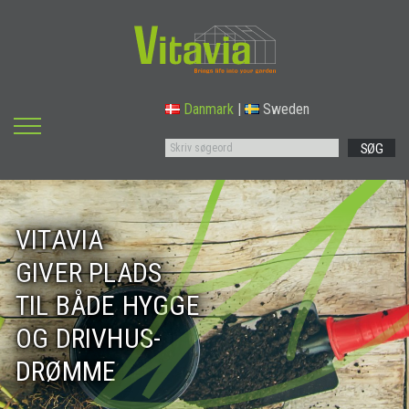
Danmark
|
Sweden
SØG
VITAVIA
GIVER PLADS
TIL BÅDE HYGGE
OG DRIVHUS-
DRØMME