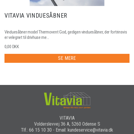
VITAVIA VINDUESÅBNER
Vinduesåbner model Thermovent God, gedigen vinduesåbner, der fortrinsvis
er velegnet til drivhuse me...
0,00 DKK
SE MERE
VITAVIA
Volderslevvej 36 A, 5260 Odense S
Tlf.: 66 15 10 30 - Email: kundeservice@vitavia.dk