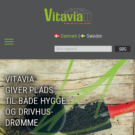
Danmark
|
Sweden
SØG
VITAVIA
GIVER PLADS
TIL BÅDE HYGGE
OG DRIVHUS-
DRØMME