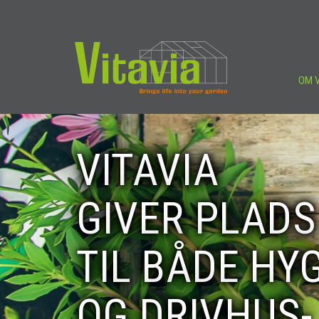
OM V
VITAVIA
GIVER PLADS
TIL BÅDE HY
OG DRIVHUS-