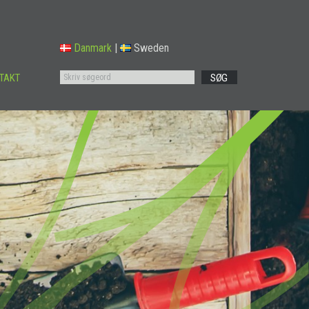
Danmark
|
Sweden
TAKT
SØG