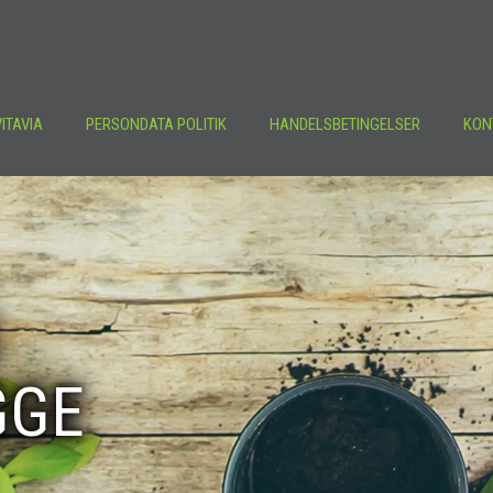
ITAVIA
PERSONDATA POLITIK
HANDELSBETINGELSER
KON
GGE