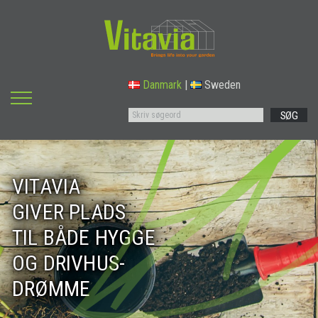
Danmark
|
Sweden
SØG
VITAVIA
GIVER PLADS
TIL BÅDE HYGGE
OG DRIVHUS-
DRØMME