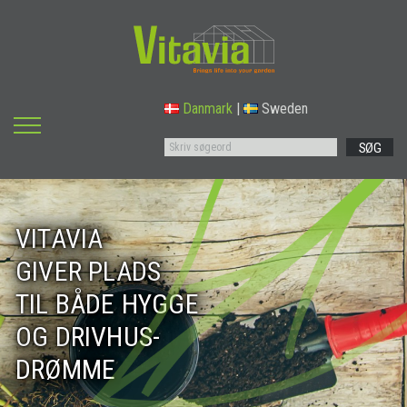
Danmark
|
Sweden
SØG
VITAVIA
GIVER PLADS
TIL BÅDE HYGGE
OG DRIVHUS-
DRØMME