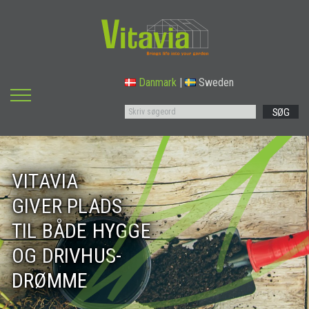
Danmark
|
Sweden
SØG
VITAVIA
GIVER PLADS
TIL BÅDE HYGGE
OG DRIVHUS-
DRØMME