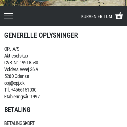
KURVEN ER TOM
GENERELLE OPLYSNINGER
OPJ A/S
Aktieselskab
CVR. Nr. 19918580
Volderslevvej 36 A
5260 Odense
opj@opj.dk
Tlf. +4566151030
Etableringsår: 1997
BETALING
BETALINGSKORT