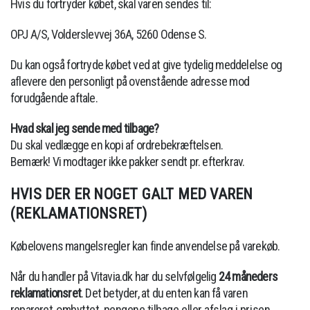
Hvis du fortryder købet, skal varen sendes til:
OPJ A/S, Volderslevvej 36A, 5260 Odense S.
Du kan også fortryde købet ved at give tydelig meddelelse og
aflevere den personligt på ovenstående adresse mod
forudgående aftale.
Hvad skal jeg sende med tilbage?
Du skal vedlægge en kopi af ordrebekræftelsen.
Bemærk! Vi modtager ikke pakker sendt pr. efterkrav.
HVIS DER ER NOGET GALT MED VAREN
(REKLAMATIONSRET)
Købelovens mangelsregler kan finde anvendelse på varekøb.
Når du handler på Vitavia.dk har du selvfølgelig
24 måneders
reklamationsret
. Det betyder, at du enten kan få varen
repareret,
ombyttet, pengene tilbage eller afslag i prisen,