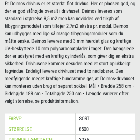
Et Deimos drivhus er et stærkt, flot drivhus. Her er pladsen god, og
der er god ståhøjde overalt i drivhuset. Deimos leveres som
standard i størrelse 8,5 m2 men kan udviddes ved tilkøb af
tilbygningsmodulet som tilføjer 2,7m2 ekstra pr. modul. Deimos
kan udbygges med lige så mange tilbygningsmoduler som du
måtte ønske. Deimos leveres med 3 mm hærdet glas og kraftige
UV-beskyttede 10 mm polycarbonatplader i taget. Den hængslede
dør er udstyret med en kraftig cylinderlås, som giver dig en ekstra
sikkerhed. Drivhusene kommer desuden med et stort oplukkeligt
tagvindue. Endeligt leveres drivhuset med to nedløbsrør. Den
medfølgende meget kraftige bundramme gør, at Deimos-drivhuset
kan monteres uden brug af separat sokkel. Mål: • Bredde 258 cm -
Sidehøjde 188 cm - Totalhøjde 250 cm • Længde varierer efter
valgt størrelse, se produktinformation.
FARVE:
SORT
STØRRELSE:
8500
DRIVHUS LÆNGDE CM:
327.5