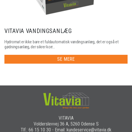
VITAVIA VANDINGSANLÆG
Hydromat er ikke bare et fuldautomatisk vandingsanlæg, det er også et
gødningsanlæg, der sikrer korr...
SE MERE
VITAVIA
Volderslevvej 36 A, 5260 Odense S
Tlf.: 66 15 10 30 - Email: kundeservice@vitavia.dk