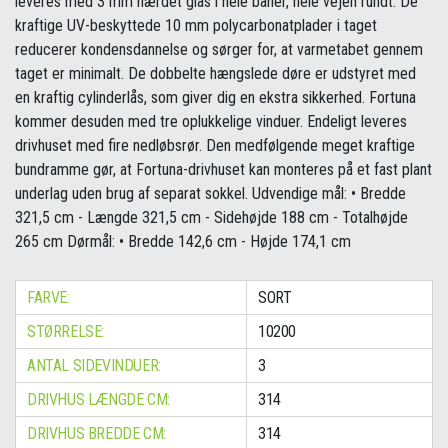
leveres med 3 mm hærdet glas i hele baner, hele vejen rundt. De
kraftige UV-beskyttede 10 mm polycarbonatplader i taget
reducerer kondensdannelse og sørger for, at varmetabet gennem
taget er minimalt. De dobbelte hængslede døre er udstyret med
en kraftig cylinderlås, som giver dig en ekstra sikkerhed. Fortuna
kommer desuden med tre oplukkelige vinduer. Endeligt leveres
drivhuset med fire nedløbsrør. Den medfølgende meget kraftige
bundramme gør, at Fortuna-drivhuset kan monteres på et fast plant
underlag uden brug af separat sokkel. Udvendige mål: • Bredde
321,5 cm - Længde 321,5 cm - Sidehøjde 188 cm - Totalhøjde
265 cm Dørmål: • Bredde 142,6 cm - Højde 174,1 cm
FARVE:
SORT
STØRRELSE:
10200
ANTAL SIDEVINDUER:
3
DRIVHUS LÆNGDE CM:
314
DRIVHUS BREDDE CM:
314