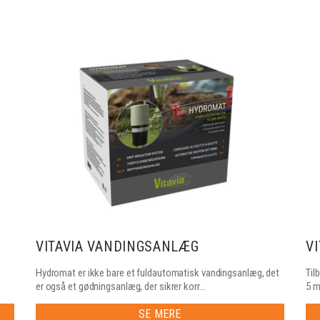
VITAVIA VANDINGSANLÆG
V
Hydromat er ikke bare et fuldautomatisk vandingsanlæg, det
Til
er også et gødningsanlæg, der sikrer korr...
5 m
SE MERE