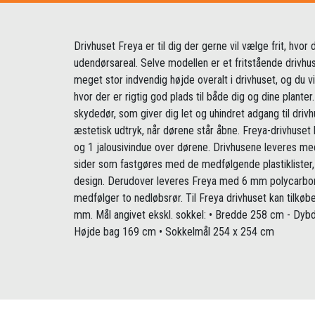
Drivhuset Freya er til dig der gerne vil vælge frit, hvor 
udendørsareal. Selve modellen er et fritstående drivhus
meget stor indvendig højde overalt i drivhuset, og du v
hvor der er rigtig god plads til både dig og dine planter
skydedør, som giver dig let og uhindret adgang til drivh
æstetisk udtryk, når dørene står åbne. Freya-drivhuset
og 1 jalousivindue over dørene. Drivhusene leveres me
sider som fastgøres med de medfølgende plastiklister, hv
design. Derudover leveres Freya med 6 mm polycarbona
medfølger to nedløbsrør. Til Freya drivhuset kan tilkøbes
mm. Mål angivet ekskl. sokkel: • Bredde 258 cm - Dyb
Højde bag 169 cm • Sokkelmål 254 x 254 cm