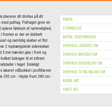
du placerer dit drivhus på dit
FARVE:
 med pulttag. Pulttaget giver en
STØRRELSE:
il opleve følelsen af rummelighed,
. I fronten er der en dobbelt
ANTAL SIDEVINDUER:
uset og samtidig skaber et flot
DRIVHUS LÆNGDE CM:
 har 2 tophængslede sidevinduer
d 3 mm hærdet glas i front og
DRIVHUS BREDDE CM:
ilket bidrager til et stilrent
DRIVHUS SIDEHØJDE CM:
tplader i taget. Endeligt
 lakeret stålsokkel i profilfarven
DRIVHUS TOTALHØJDE CM:
de 292 cm - Højde front 240 cm -
AREAL M2:
VÆGT KG: