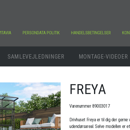
ITAVIA
PERSONDATA POLITIK
HANDELSBETINGELSER
KON
SAMLEVEJLEDNINGER
MONTAGE-VIDEOER
FREYA
Varenummer 89003017
Drivhuset Freya er til dig der gerne v
udendørsareal. Selve modellen er et