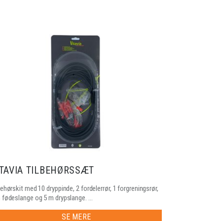
ITAVIA TILBEHØRSSÆT
behørskit med 10 dryppinde, 2 fordelerrør, 1 forgreningsrør,
 fødeslange og 5 m drypslange. ...
SE MERE