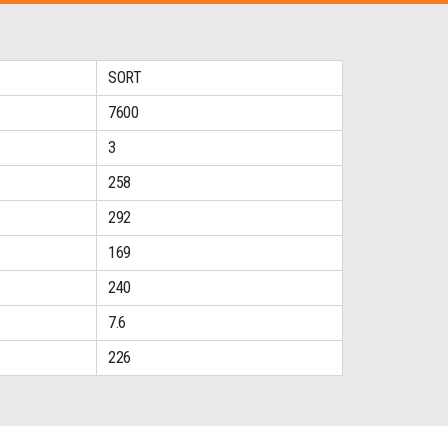
SORT
7600
3
258
292
169
240
7.6
226