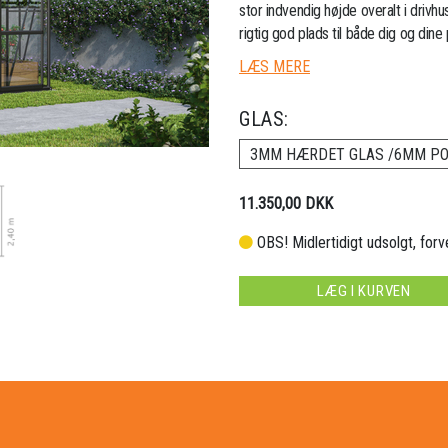
stor indvendig højde overalt i drivhu
rigtig god plads til både dig og dine p
LÆS MERE
GLAS:
3MM HÆRDET GLAS /6MM PO
11.350,00 DKK
OBS! Midlertidigt udsolgt, for
LÆG I KURVEN