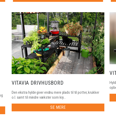
VI
VITAVIA DRIVHUSBORD
Hyld
opbe
Den ekstra hylde giver endnu mere plads til til potter, krukker
og
o.l. samt til mindre vækster som kry...
SE MERE