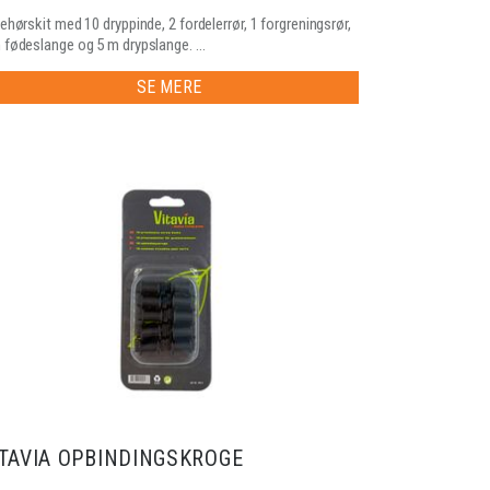
behørskit med 10 dryppinde, 2 fordelerrør, 1 forgreningsrør,
 fødeslange og 5 m drypslange. ...
SE MERE
ITAVIA OPBINDINGSKROGE