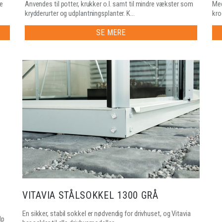
e
Anvendes til potter, krukker o.l. samt til mindre vækster som
Med
krydderurter og udplantningsplanter. K...
kro
SE MERE
VITAVIA STÅLSOKKEL 1300 GRÅ
En sikker, stabil sokkel er nødvendig for drivhuset, og Vitavia
lp