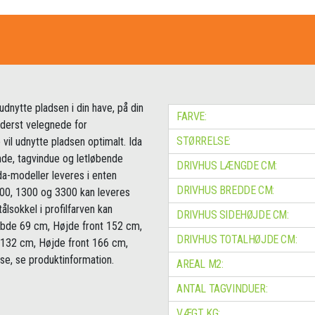
l udnytte pladsen i din have, på din
FARVE:
yderst velegnede for
STØRRELSE:
l udnytte pladsen optimalt. Ida
ende, tagvindue og letløbende
DRIVHUS LÆNGDE CM:
a-modeller leveres i enten
DRIVHUS BREDDE CM:
 900, 1300 og 3300 kan leveres
lsokkel i profilfarven kan
DRIVHUS SIDEHØJDE CM:
 Dybde 69 cm, Højde front 152 cm,
DRIVHUS TOTALHØJDE CM:
132 cm, Højde front 166 cm,
se, se produktinformation.
AREAL M2:
ANTAL TAGVINDUER:
VÆGT KG: