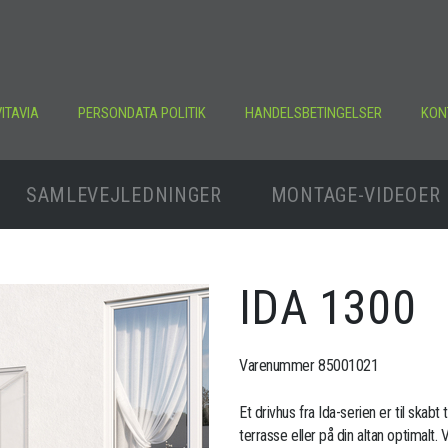
ITAVIA
PERSONDATA POLITIK
HANDELSBETINGELSER
KON
SAMLEVEJLEDNINGER
MONTAGE-VIDEOER
IDA 1300
Varenummer 85001021
Et drivhus fra Ida-serien er til skabt 
terrasse eller på din altan optimal