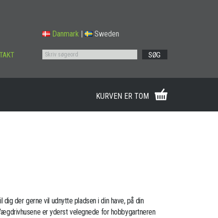
Danmark
|
Sweden
TAKT
SØG
KURVEN ER TOM
til dig der gerne vil udnytte pladsen i din have, på din
t. Vægdrivhusene er yderst velegnede for hobbygartneren