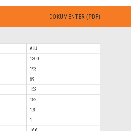
DOKUMENTER (PDF)
ALU
1300
193
69
152
182
1.3
1
16.6