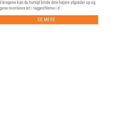
 krogene kan du hurtigt binde dine højere afgrøder op og
gene monteres let i tagprofilerne i d...
SE MERE