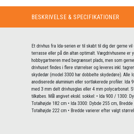
BESKRIVELSE & SPECIFIKATIONER
Et drivhus fra Ida-serien er til skabt til dig der gerne vi
terrasse eller på din altan optimalt. Vægdrivhusene er 
hobbygartneren med begrænset plads, men som gerne vi
drivhuset findes i flere størrelser og leveres inkl. tagr
skydedør (model 3300 har dobbelte skydedøre). Alle Id
anodiserede aluminium eller sortlakerede profiler. Ida
med 3 mm delt drivhusglas eller 4 mm polycarbonat. Stå
tilkøbes. Mål angivet ekskl. sokkel: • Ida 900 / 1300:
Totalhøjde 182 cm • Ida 3300: Dybde 255 cm, Bredde 
Totalhøjde 222 cm • Bredde varierer efter valgt størrel