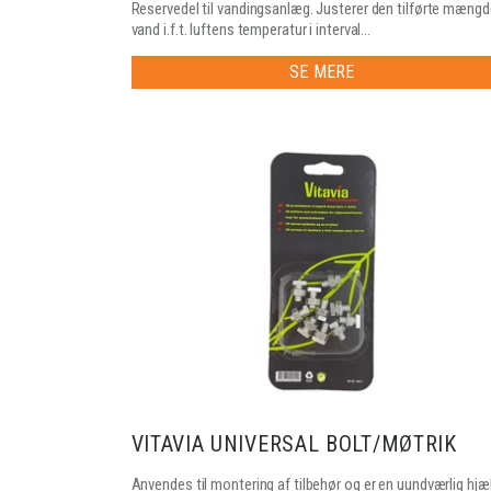
Reservedel til vandingsanlæg. Justerer den tilførte mængd
vand i.f.t. luftens temperatur i interval...
SE MERE
VITAVIA UNIVERSAL BOLT/MØTRIK
Anvendes til montering af tilbehør og er en uundværlig hjæ