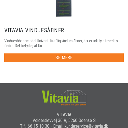
VITAVIA VINDUESÅBNER
Vinduesåbner model Univent. Kraftig vinduesåbner, der er udstyret med to
fjedre. Det betyder, at Un...
SE MERE
VITAVIA
Volderslevvej 36 A, 5260 Odense S
Tlf.: 66 15 10 30 - Email: kundeservice@vitavia.dk