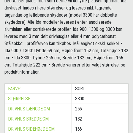
begrænset plads, men som gerne vil udnytte pladsen optimalt. Ida
drivhuset findes i flere størrelser og leveres inkl. tagrende,
tagvindue og letløbende skydedør (model 3300 har dobbelte
skydedøre). Alle Ida-modeller leveres i enten anodiserede
aluminium eller sortlakerede profiler. Ida 900, 1300 og 3300 kan
leveres med 3 mm delt drivhusglas eller 4 mm polycarbonat.
Stålsokkel i profilfarven kan tilkøbes. Mål angivet ekskl. sokkel: •
Ida 900 / 1300: Dybde 69 cm, Højde front 152 cm, Totalhøjde 182
cm • Ida 3300: Dybde 255 cm, Bredde 132 cm, Højde front 166
cm, Totalhøjde 222 cm • Bredde varierer efter valgt størrelse, se
produktinformation.
FARVE:
SORT
STØRRELSE:
3300
DRIVHUS LÆNGDE CM:
255
DRIVHUS BREDDE CM:
132
DRIVHUS SIDEHØJDE CM:
166