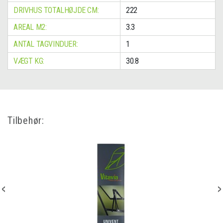
DRIVHUS TOTALHØJDE CM:
222
AREAL M2:
3.3
ANTAL TAGVINDUER:
1
VÆGT KG:
30.8
Tilbehør: