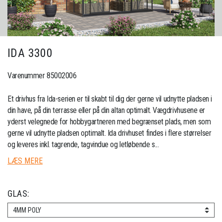
IDA 3300
Varenummer 85002006
Et drivhus fra Ida-serien er til skabt til dig der gerne vil udnytte pladsen i
din have, på din terrasse eller på din altan optimalt. Vægdrivhusene er
yderst velegnede for hobbygartneren med begrænset plads, men som
gerne vil udnytte pladsen optimalt. Ida drivhuset findes i flere størrelser
og leveres inkl. tagrende, tagvindue og letløbende s...
LÆS MERE
GLAS:
4MM POLY