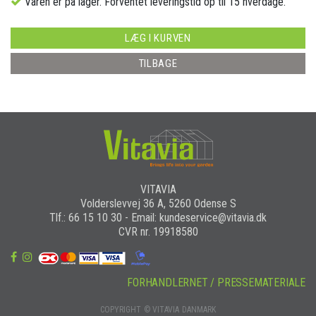
Varen er på lager. Forventet leveringstid op til 15 hverdage.
LÆG I KURVEN
TILBAGE
VITAVIA
Volderslevvej 36 A, 5260 Odense S
Tlf.: 66 15 10 30 - Email: kundeservice@vitavia.dk
CVR nr. 19918580
FORHANDLERNET / PRESSEMATERIALE
COPYRIGHT © VITAVIA DANMARK