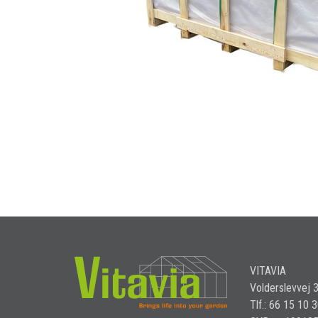
VITAVIA
Volderslevvej 
Tlf.: 66 15 10 