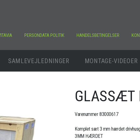
ITAVIA
PERSONDATA POLITIK
HANDELSBETINGELSER
KON
SAMLEVEJLEDNINGER
MONTAGE-VIDEOER
GLASSÆT
Varenummer 83000617
Komplet sæt 3 mm hærdet drivhusgl
3MM HÆRDET