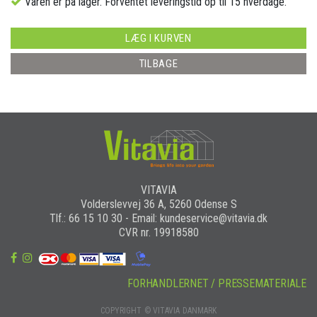
Varen er på lager. Forventet leveringstid op til 15 hverdage.
LÆG I KURVEN
TILBAGE
VITAVIA
Volderslevvej 36 A, 5260 Odense S
Tlf.: 66 15 10 30 - Email: kundeservice@vitavia.dk
CVR nr. 19918580
FORHANDLERNET / PRESSEMATERIALE
COPYRIGHT © VITAVIA DANMARK