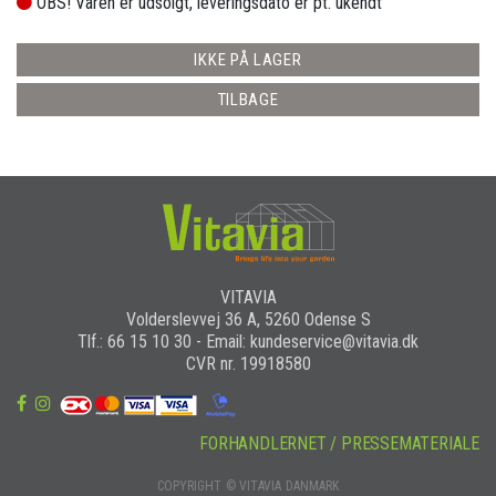
OBS! Varen er udsolgt, leveringsdato er pt. ukendt
IKKE PÅ LAGER
TILBAGE
VITAVIA
Volderslevvej 36 A, 5260 Odense S
Tlf.: 66 15 10 30 - Email: kundeservice@vitavia.dk
CVR nr. 19918580
FORHANDLERNET / PRESSEMATERIALE
COPYRIGHT © VITAVIA DANMARK