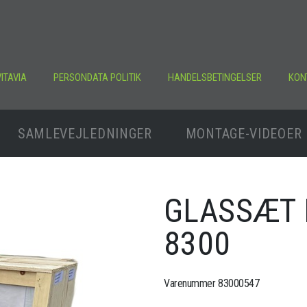
ITAVIA
PERSONDATA POLITIK
HANDELSBETINGELSER
KON
SAMLEVEJLEDNINGER
MONTAGE-VIDEOER
GLASSÆT
8300
Varenummer 83000547