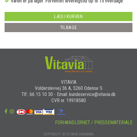
Varen er på lager. Forventet leveringstid op til 15 hverdage.
LÆG I KURVEN
TILBAGE
VITAVIA
Volderslevvej 36 A, 5260 Odense S
Tlf.: 66 15 10 30 - Email: kundeservice@vitavia.dk
CVR nr. 19918580
FORHANDLERNET / PRESSEMATERIALE
COPYRIGHT © VITAVIA DANMARK