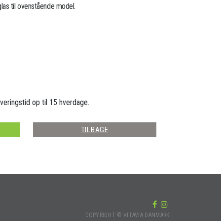
as til ovenstående model.
veringstid op til 15 hverdage.
TILBAGE
COPYRIGHT © VITAVIA DANMARK