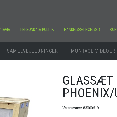
ITAVIA
PERSONDATA POLITIK
HANDELSBETINGELSER
KON
SAMLEVEJLEDNINGER
MONTAGE-VIDEOER
GLASSÆT
PHOENIX/
Varenummer 83000619