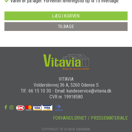
Varen er på lager. Forventet leveringstid op til 15 hverdage.
LÆG I KURVEN
TILBAGE
VITAVIA
Volderslevvej 36 A, 5260 Odense S
Tlf.: 66 15 10 30 - Email: kundeservice@vitavia.dk
CVR nr. 19918580
FORHANDLERNET / PRESSEMATERIALE
COPYRIGHT © VITAVIA DANMARK