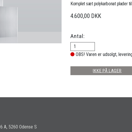
Komplet sæt polykarbonat plader ti
4.600,00 DKK
Antal:
OBS! Varen er udsolgt, leverin
IKKE PÅ LAGER
36 A, 5260 Odense S