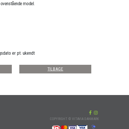
l ovenstående model.
gsdato er pt. ukendt
TILBAGE
COPYRIGHT © VITAVIA DANMARK