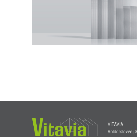
VITAVIA
Volderslevvej 