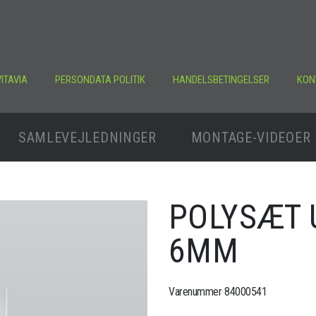
ITAVIA
PERSONDATA POLITIK
HANDELSBETINGELSER
KON
SAMLEVEJLEDNINGER
MONTAGE-VIDEOER
POLYSÆT 
6MM
Varenummer 84000541