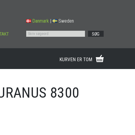
Danmark
|
Sweden
TAKT
SØG
KURVEN ER TOM
URANUS 8300