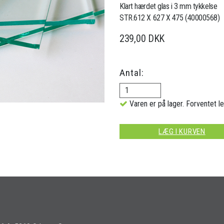
Klart hærdet glas i 3 mm tykkelse
STR.612 X 627 X 475 (40000568)
239,00 DKK
Antal:
Varen er på lager. Forventet le
LÆG I KURVEN