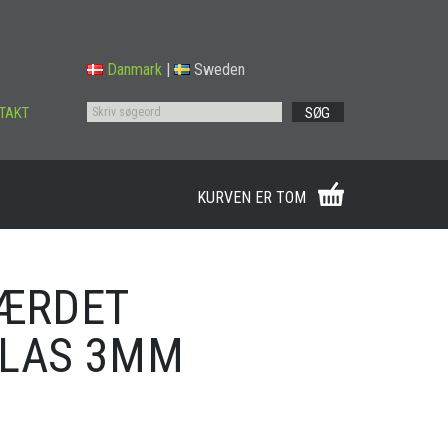
Danmark
|
Sweden
TAKT
SØG
KURVEN ER TOM
HÆRDET
GLAS 3MM