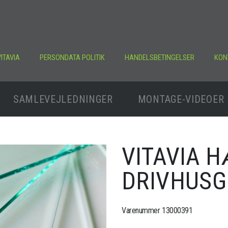
ITAVIA
PERSONDATA POLITIK
HANDELSBETINGELSER
KON
SAMLEVEJLEDNINGER
MONTAGE-VIDEOER
VITAVIA 
DRIVHUS
Varenummer 13000391