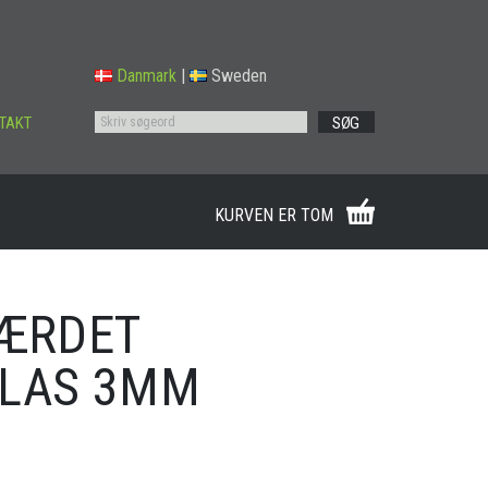
Danmark
|
Sweden
TAKT
SØG
KURVEN ER TOM
HÆRDET
GLAS 3MM