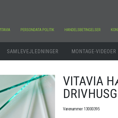
ITAVIA
PERSONDATA POLITIK
HANDELSBETINGELSER
KON
SAMLEVEJLEDNINGER
MONTAGE-VIDEOER
VITAVIA 
DRIVHUS
Varenummer 13000395