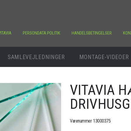
ITAVIA
PERSONDATA POLITIK
HANDELSBETINGELSER
KON
SAMLEVEJLEDNINGER
MONTAGE-VIDEOER
VITAVIA 
DRIVHUS
Varenummer 13000375