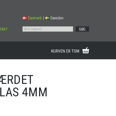
Danmark
|
Sweden
TAKT
SØG
KURVEN ER TOM
HÆRDET
GLAS 4MM