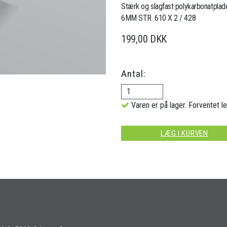
Stærk og slagfast polykarbonatplade
6MM STR. 610 X 2 / 428
199,00 DKK
Antal:
Varen er på lager. Forventet le
LÆG I KURVEN