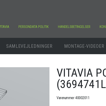
ITAVIA
PERSONDATA POLITIK
HANDELSBETINGELSER
KON
SAMLEVEJLEDNINGER
MONTAGE-VIDEOER
VITAVIA 
(3694741
Varenummer 40002011