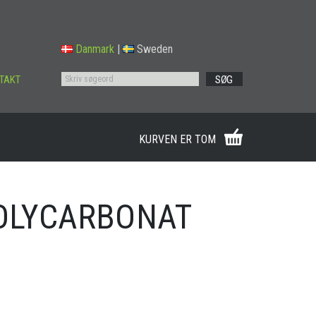
Danmark
|
Sweden
TAKT
SØG
KURVEN ER TOM
POLYCARBONAT
L