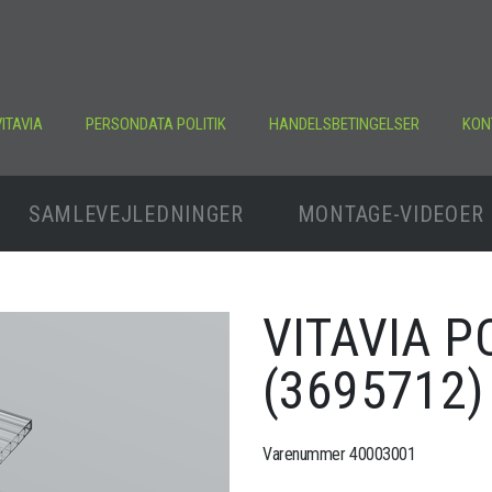
ITAVIA
PERSONDATA POLITIK
HANDELSBETINGELSER
KON
SAMLEVEJLEDNINGER
MONTAGE-VIDEOER
VITAVIA 
(3695712)
Varenummer 40003001