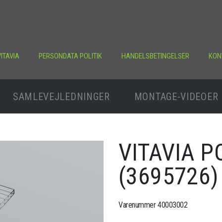
ITAVIA
PERSONDATA POLITIK
HANDELSBETINGELSER
KON
SAMLEVEJLEDNINGER
MONTAGE-VIDEOER
VITAVIA 
(3695726)
Varenummer 40003002