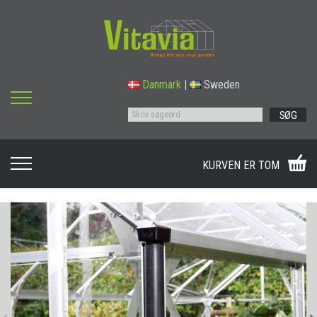
Danmark
|
Sweden
SØG
KURVEN ER TOM