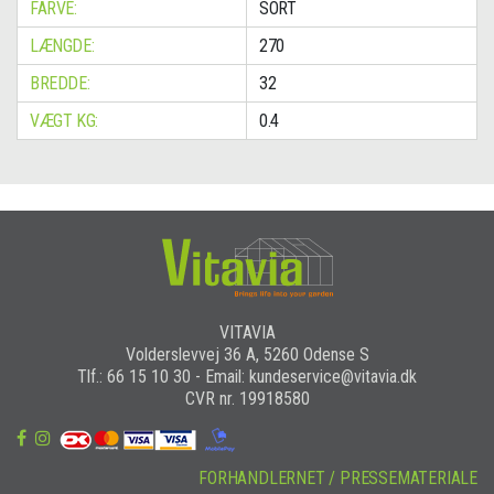
FARVE:
SORT
LÆNGDE:
270
BREDDE:
32
VÆGT KG:
0.4
VITAVIA
Volderslevvej 36 A, 5260 Odense S
Tlf.: 66 15 10 30 - Email: kundeservice@vitavia.dk
CVR nr. 19918580
FORHANDLERNET / PRESSEMATERIALE